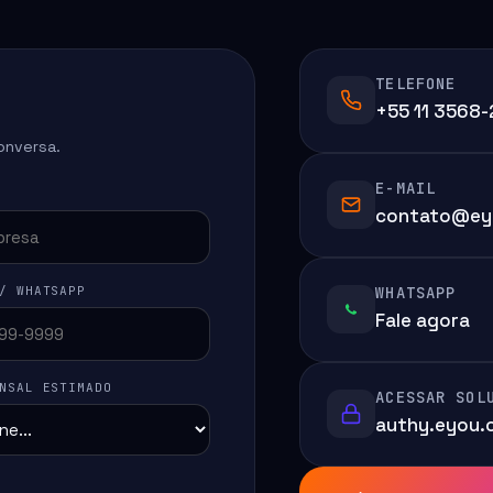
TELEFONE
+55 11 3568
onversa.
E-MAIL
contato@ey
/ WHATSAPP
WHATSAPP
Fale agora
NSAL ESTIMADO
ACESSAR SOL
authy.eyou.