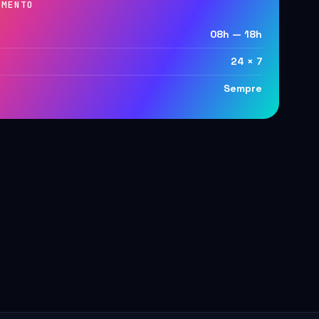
IMENTO
08h — 18h
24 × 7
Sempre