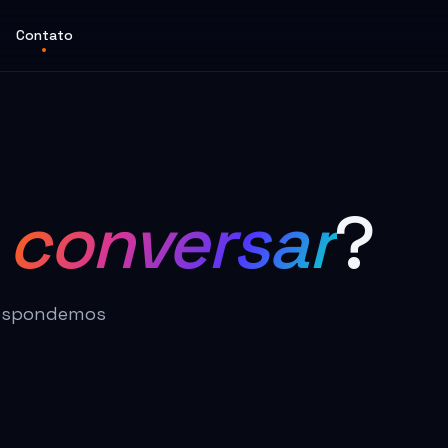
Contato
a
conversar
?
Respondemos