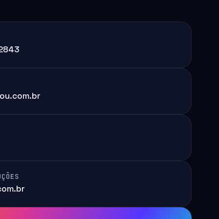
-2843
ou.com.br
UÇÕES
com.br